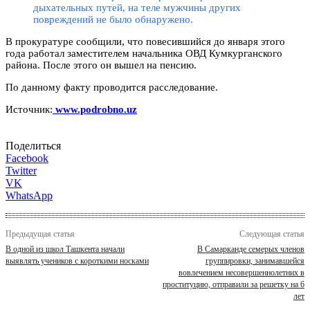
дыхательных путей, на теле мужчины других
повреждений не было обнаружено.
В прокуратуре сообщили, что повесившийся до января этого
года работал заместителем начальника ОВД Кумкурганского
района. После этого он вышел на пенсию.
По данному факту проводится расследование.
Источник:
www.podrobno.uz
Поделиться
Facebook
Twitter
VK
WhatsApp
Предыдущая статья
Следующая статья
В одной из школ Ташкента начали
В Самарканде семерых членов
выявлять учеников с короткими носками
группировки, занимавшейся
вовлечением несовершеннолетних в
проституцию, отправили за решетку на 6
лет