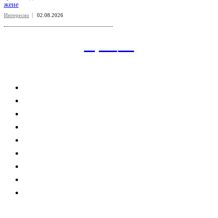
жене
Интересно
02.08.2026
aspect
.uz
Рубрикатор сайта
Главная
Политика
Экономика
Общество
Спорт
Наука
Интересно
Мнение
Мир