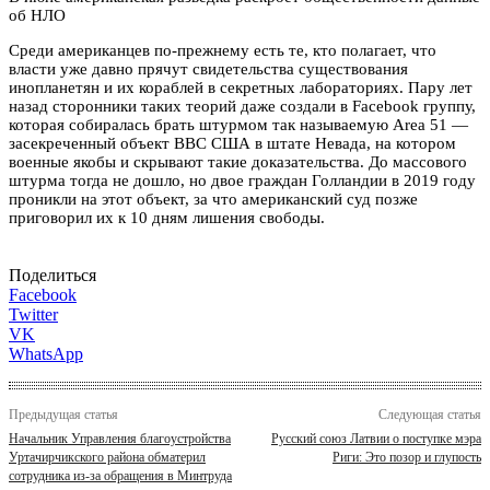
об НЛО
Среди американцев по-прежнему есть те, кто полагает, что
власти уже давно прячут свидетельства существования
инопланетян и их кораблей в секретных лабораториях. Пару лет
назад сторонники таких теорий даже создали в Facebook группу,
которая собиралась брать штурмом так называемую Area 51 —
засекреченный объект ВВС США в штате Невада, на котором
военные якобы и скрывают такие доказательства. До массового
штурма тогда не дошло, но двое граждан Голландии в 2019 году
проникли на этот объект, за что американский суд позже
приговорил их к 10 дням лишения свободы.
Поделиться
Facebook
Twitter
VK
WhatsApp
Предыдущая статья
Следующая статья
Начальник Управления благоустройства
Русский союз Латвии о поступке мэра
Уртачирчикского района обматерил
Риги: Это позор и глупость
сотрудника из-за обращения в Минтруда