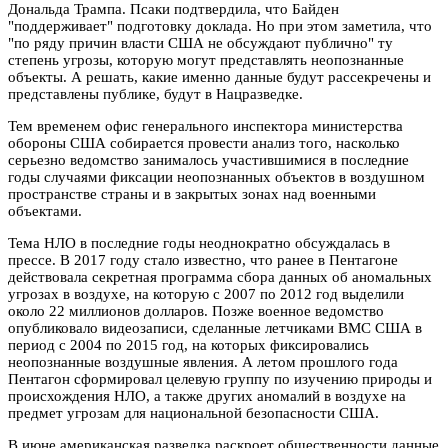
Дональда Трампа. Псаки подтвердила, что Байден
"поддерживает" подготовку доклада. Но при этом заметила, что
"по ряду причин власти США не обсуждают публично" ту
степень угрозы, которую могут представлять неопознанные
объекты. А решать, какие именно данные будут рассекречены и
представлены публике, будут в Нацразведке.
Тем временем офис генерального инспектора министерства
обороны США собирается провести анализ того, насколько
серьезно ведомство занималось участившимися в последние
годы случаями фиксации неопознанных объектов в воздушном
пространстве страны и в закрытых зонах над военными
объектами.
Тема НЛО в последние годы неоднократно обсуждалась в
прессе. В 2017 году стало известно, что ранее в Пентагоне
действовала секретная программа сбора данных об аномальных
угрозах в воздухе, на которую с 2007 по 2012 год выделили
около 22 миллионов долларов. Позже военное ведомство
опубликовало видеозаписи, сделанные летчиками ВМС США в
период с 2004 по 2015 год, на которых фиксировались
неопознанные воздушные явления. А летом прошлого года
Пентагон сформировал целевую группу по изучению природы и
происхождения НЛО, а также других аномалий в воздухе на
предмет угрозам для национальной безопасности США.
В июне американская разведка раскроет общественности данные