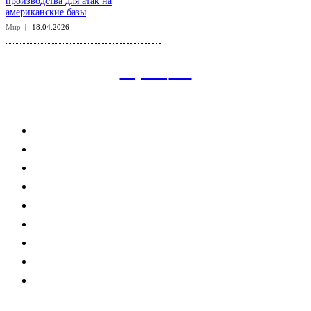
производства для атак на
американские базы
Мир
18.04.2026
aspect
.uz
Рубрикатор сайта
Главная
Политика
Экономика
Общество
Спорт
Наука
Интересно
Мнение
Мир