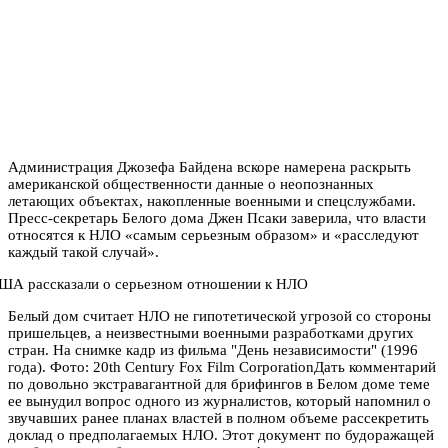
Администрация Джозефа Байдена вскоре намерена раскрыть
американской общественности данные о неопознанных
летающих объектах, накопленные военными и спецслужбами.
Пресс-секретарь Белого дома Джен Псаки заверила, что власти
относятся к НЛО «самым серьезным образом» и «расследуют
каждый такой случай».
Белый дом считает НЛО не гипотетической угрозой со стороны
пришельцев, а неизвестными военными разработками других
стран. На снимке кадр из фильма "День независимости" (1996
года). Фото: 20th Century Fox Film CorporationДать комментарий
по довольно экстравагантной для брифингов в Белом доме теме
ее вынудил вопрос одного из журналистов, который напомнил о
звучавших ранее планах властей в полном объеме рассекретить
доклад о предполагаемых НЛО. Этот документ по будоражащей