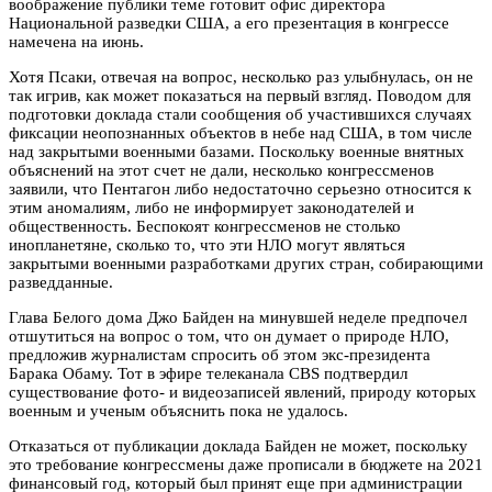
воображение публики теме готовит офис директора
Национальной разведки США, а его презентация в конгрессе
намечена на июнь.
Хотя Псаки, отвечая на вопрос, несколько раз улыбнулась, он не
так игрив, как может показаться на первый взгляд. Поводом для
подготовки доклада стали сообщения об участившихся случаях
фиксации неопознанных объектов в небе над США, в том числе
над закрытыми военными базами. Поскольку военные внятных
объяснений на этот счет не дали, несколько конгрессменов
заявили, что Пентагон либо недостаточно серьезно относится к
этим аномалиям, либо не информирует законодателей и
общественность. Беспокоят конгрессменов не столько
инопланетяне, сколько то, что эти НЛО могут являться
закрытыми военными разработками других стран, собирающими
разведданные.
Глава Белого дома Джо Байден на минувшей неделе предпочел
отшутиться на вопрос о том, что он думает о природе НЛО,
предложив журналистам спросить об этом экс-президента
Барака Обаму. Тот в эфире телеканала CBS подтвердил
существование фото- и видеозаписей явлений, природу которых
военным и ученым объяснить пока не удалось.
Отказаться от публикации доклада Байден не может, поскольку
это требование конгрессмены даже прописали в бюджете на 2021
финансовый год, который был принят еще при администрации