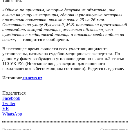
Ташкента.
«Однако по причинам, которые девушка не объяснила, она
вышла на улицу из квартиры, где она и упомянутые женщины
проживали совместно, только в ночь с 25 на 26 мая.
Оказавшись на улице Нукусской, М.В. остановила проезжавший
автомобиль «скорой помощи», жестами объяснила, что
нуждается в медицинской помощи и показала следы побоев на
ногах»
, — говорится в сообщении.
В настоящее время личности всех участниц инцидента
установлены, назначена судебно-медицинская экспертиза. По
данному факту возбуждено уголовное дело по п. «в» ч.2 статьи
110 УК РУз (Истязание лица, заведомо для виновного
находившегося в беспомощном состоянии). Ведется следствие.
Источник:
uznews.uz
Поделиться
Facebook
Twitter
VK
WhatsApp
Предыдущая статья
Следующая статья