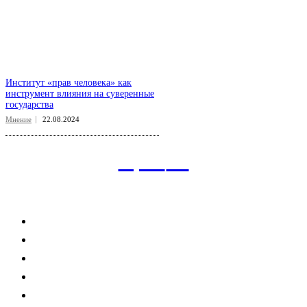
Институт «прав человека» как
инструмент влияния на суверенные
государства
Мнение
22.08.2024
aspect
.uz
Рубрикатор сайта
Главная
Политика
Экономика
Общество
Спорт