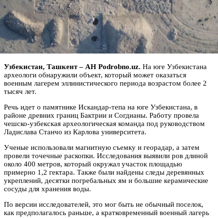
Узбекистан, Ташкент – АН Podrobno.uz.
На юге Узбекистана
археологи обнаружили объект, который может оказаться
военным лагерем эллинистического периода возрастом более 2
тысяч лет.
Речь идет о памятнике Искандар-тепа на юге Узбекистана, в
районе древних границ Бактрии и Согдианы. Работу провела
чешско-узбекская археологическая команда под руководством
Ладислава Станчо из Карлова университета.
Ученые использовали магнитную съемку и георадар, а затем
провели точечные раскопки. Исследования выявили ров длиной
около 400 метров, который окружал участок площадью
примерно 1,2 гектара. Также были найдены следы деревянных
укреплений, десятки погребальных ям и большие керамические
сосуды для хранения воды.
По версии исследователей, это мог быть не обычный поселок,
как предполагалось раньше, а кратковременный военный лагерь