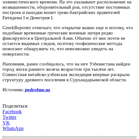
эллинистического времени. На это указывают расположение на
возвышенности, оборонительный ров, отсутствие постоянных
построек и находки монет греко-бактрийских правителей
Евтидема I и Деметрия I.
GreekReporter отмечает, что открытие важно еще и потому, что
подобные временные греческие военные лагеря редко
фиксируются в Центральной Азии. Обычно от них почти не
остается видимых следов, поэтому геофизические методы
помогают обнаружить то, что невозможно увидеть на
поверхности.
Напомним, ранее сообщалось, что на юге Узбекистана найден
город эпохи раннего железа возрастом три тысячи лет.
Совместная китайско-узбекская экспедиция впервые раскрыла
структуру древнего поселения в Сурхандарьинской области.
Источник:
podrobno.uz
Поделиться
Facebook
Twitter
VK
WhatsApp