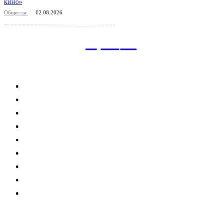
кино»
Общество
02.08.2026
aspect
.uz
Рубрикатор сайта
Главная
Политика
Экономика
Общество
Спорт
Наука
Интересно
Мнение
Мир