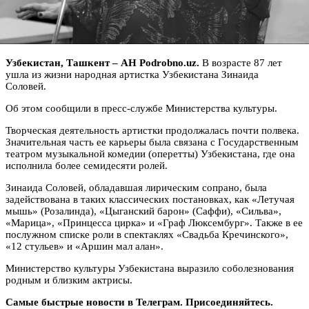
Узбекистан, Ташкент – АН Podrobno.uz.
В возрасте 87 лет
ушла из жизни народная артистка Узбекистана Зинаида
Соловей.
Об этом сообщили в пресс-службе Министерства культуры.
Творческая деятельность артистки продолжалась почти полвека.
Значительная часть ее карьеры была связана с Государственным
театром музыкальной комедии (оперетты) Узбекистана, где она
исполнила более семидесяти ролей.
Зинаида Соловей, обладавшая лирическим сопрано, была
задействована в таких классических постановках, как «Летучая
мышь» (Розалинда), «Цыганский барон» (Саффи), «Сильва»,
«Марица», «Принцесса цирка» и «Граф Люксембург». Также в ее
послужном списке роли в спектаклях «Свадьба Кречинского»,
«12 стульев» и «Аршин мал алан».
Министерство культуры Узбекистана выразило соболезнования
родным и близким актрисы.
Самые быстрые новости в Телеграм. Присоединяйтесь.