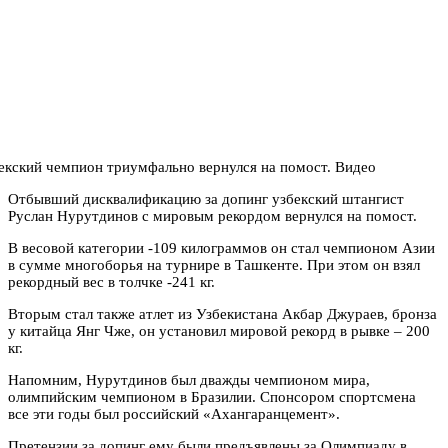
Отбывший дисквалификацию за допинг узбекский штангист
Руслан Нурутдинов с мировым рекордом вернулся на помост.
В весовой категории -109 килограммов он стал чемпионом Азии
в сумме многоборья на турнире в Ташкенте. При этом он взял
рекордный вес в толчке -241 кг.
Вторым стал также атлет из Узбекистана Акбар Джураев, бронза
у китайца Янг Чже, он установил мировой рекорд в рывке – 200
кг.
Напомним, Нурутдинов был дважды чемпионом мира,
олимпийским чемпионом в Бразилии. Спонсором спортсмена
все эти годы был российский «Ахангаранцемент».
Претензии за допинг ему были предъявлены за Олимпиаду в