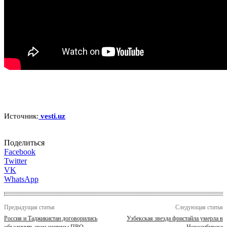
Источник:
vesti.uz
Поделиться
Facebook
Twitter
VK
WhatsApp
Предыдущая статья
Следующая статья
Россия и Таджикистан договорились
Узбекская звезда фристайла умерла в
объединить свои системы ПВО
Новосибирске