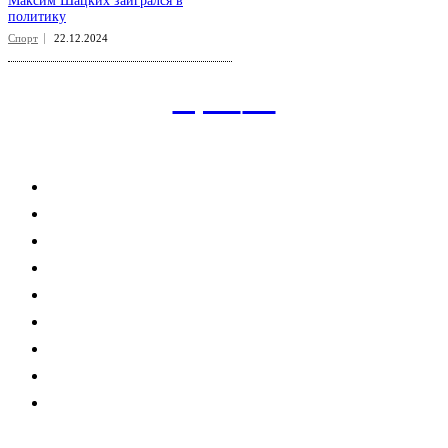
Максим Шацких заигрался в
политику
Спорт
22.12.2024
aspect
.uz
Рубрикатор сайта
Главная
Политика
Экономика
Общество
Спорт
Наука
Интересно
Мнение
Мир