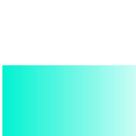
войти в систему
Добро пожаловать! Войдите в свою учётную запись
Ваше имя пользователя
Ваш пароль
Забыли пароль? получить помощь
восстановление пароля
Восстановите свой пароль
Ваш адрес электронной почты
Пароль будет выслан Вам по электронной почте.