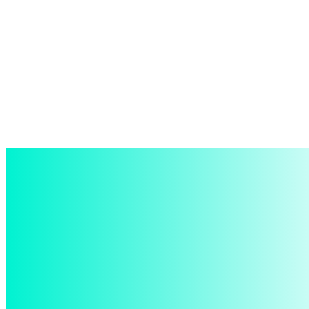
войти в систему
Добро пожаловать! Войдите в свою учётную запись
Ваше имя пользователя
Ваш пароль
Забыли пароль? получить помощь
восстановление пароля
Восстановите свой пароль
Ваш адрес электронной почты
Пароль будет выслан Вам по электронной почте.