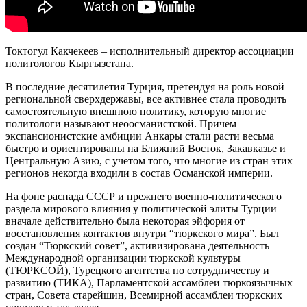
Токтогул Какчекеев – исполнительный директор ассоциации
политологов Кыргызстана.
В последние десятилетия Турция, претендуя на роль новой
региональной сверхдержавы, все активнее стала проводить
самостоятельную внешнюю политику, которую многие
политологи называют неоосманистской. Причем
экспансионистские амбиции Анкары стали расти весьма
быстро и ориентированы на Ближний Восток, Закавказье и
Центральную Азию, с учетом того, что многие из стран этих
регионов некогда входили в состав Османской империи.
На фоне распада СССР и прежнего военно-политического
раздела мирового влияния у политической элиты Турции
вначале действительно была некоторая эйфория от
восстановления контактов внутри “тюркского мира”. Был
создан “Тюркский совет”, активизирована деятельность
Международной организации тюркской культуры
(ТЮРКСОЙ), Турецкого агентства по сотрудничеству и
развитию (ТИКА), Парламентской ассамблеи тюркоязычных
стран, Совета старейшин, Всемирной ассамблеи тюркских