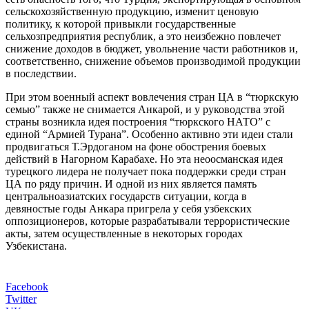
сельскохозяйственную продукцию, изменит ценовую
политику, к которой привыкли государственные
сельхозпредприятия республик, а это неизбежно повлечет
снижение доходов в бюджет, увольнение части работников и,
соответственно, снижение объемов производимой продукции
в последствии.
При этом военный аспект вовлечения стран ЦА в “тюркскую
семью” также не снимается Анкарой, и у руководства этой
страны возникла идея построения “тюркского НАТО” с
единой “Армией Турана”. Особенно активно эти идеи стали
продвигаться Т.Эрдоганом на фоне обострения боевых
действий в Нагорном Карабахе. Но эта неоосманская идея
турецкого лидера не получает пока поддержки среди стран
ЦА по ряду причин. И одной из них является память
центральноазиатских государств ситуации, когда в
девяностые годы Анкара пригрела у себя узбекских
оппозиционеров, которые разрабатывали террористические
акты, затем осуществленные в некоторых городах
Узбекистана.
Facebook
Twitter