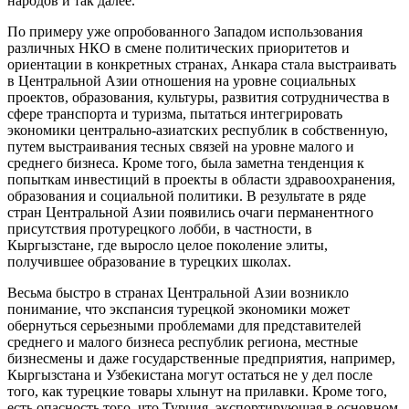
народов и так далее.
По примеру уже опробованного Западом использования
различных НКО в смене политических приоритетов и
ориентации в конкретных странах, Анкара стала выстраивать
в Центральной Азии отношения на уровне социальных
проектов, образования, культуры, развития сотрудничества в
сфере транспорта и туризма, пытаться интегрировать
экономики центрально-азиатских республик в собственную,
путем выстраивания тесных связей на уровне малого и
среднего бизнеса. Кроме того, была заметна тенденция к
попыткам инвестиций в проекты в области здравоохранения,
образования и социальной политики. В результате в ряде
стран Центральной Азии появились очаги перманентного
присутствия протурецкого лобби, в частности, в
Кыргызстане, где выросло целое поколение элиты,
получившее образование в турецких школах.
Весьма быстро в странах Центральной Азии возникло
понимание, что экспансия турецкой экономики может
обернуться серьезными проблемами для представителей
среднего и малого бизнеса республик региона, местные
бизнесмены и даже государственные предприятия, например,
Кыргызстана и Узбекистана могут остаться не у дел после
того, как турецкие товары хлынут на прилавки. Кроме того,
есть опасность того, что Турция, экспортирующая в основном