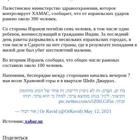
Палестинское министерство здравоохранения, которое
контролирует ХАМАС, сообщает, что от израильских ударов
ранено около 390 человек.
Со стороны Израиля погибли семь человек, в том числе один
ребенок, военнослужащий и гражданин Индии. За последний
день ракеты разрывались в нескольких израильских городах, в
том числе в Сдероте на юге страны, где в результате попадания в
жилой дом был убит шестилетний мальчик.
Во вторник Израиль сообщил, что общее число раненых
составило около 100 человек.
Напомним, беспорядки между сторонами начались вечером 7
мая возле Храмовой горы и в квартале Шейх Джаррах.
בת ים, הערב: זה לא ניסיון דריסה, זה פחד של הנהג מההמון
הקיצוני. לינץ’ בנהג ממוצא ערבי, למה? כי הוא ערבי. תוהו
ובוהו. pic.twitter.com/o5Z0iLCd5n
— אור רביד | Or Ravid (@OrRavid) May 12, 2021
Источник:
xabar.uz
Поделиться