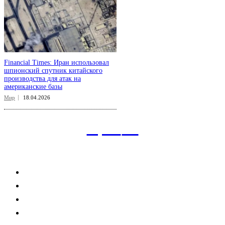
Financial Times: Иран использовал
шпионский спутник китайского
производства для атак на
американские базы
Мир
18.04.2026
aspect
.uz
Рубрикатор сайта
Главная
Политика
Экономика
Общество