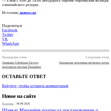
— 8 мая с 9:00 до 14:00 автодорога Чирчик-Чирчикский колледж
олимпийского резерва.
Источник:
uznews.uz
Поделиться
Facebook
Twitter
VK
WhatsApp
Предыдущая статья
Следующая статья
Авиапарк Uzbekistan Airways
Британские пехотинцы научились летать
пополнился шестым Dreamliner
ОСТАВЬТЕ ОТВЕТ
Войдите, чтобы оставить комментарий
Новое на сайте
Политика
06.08.2026
Шавкат Мирзиёев подписал постановление о