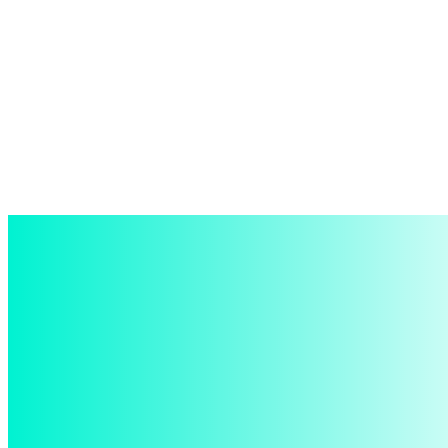
войти в систему
Добро пожаловать! Войдите в свою учётную запись
Ваше имя пользователя
Ваш пароль
Забыли пароль? получить помощь
восстановление пароля
Восстановите свой пароль
Ваш адрес электронной почты
Пароль будет выслан Вам по электронной почте.