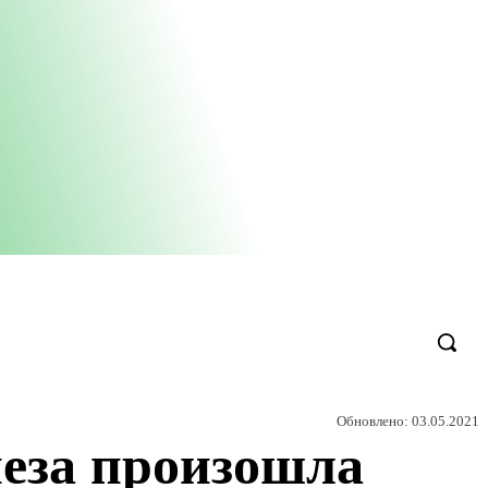
Обновлено:
03.05.2021
меза произошла