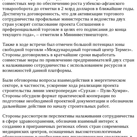
совместных мер по обеспечению роста узбекско-афганского
товарооборота до отметки в 2 млрд долларов в ближайшие годы.
Достигнута договоренность, что для активизации торгового
сотрудничества профильные министерства и ведомства двух
стран ускорят согласование проекта Соглашения о
преференциальной торговле в целях его подписания до конца
текущего года», – отметили в Мининвествнешторге.
Также в ходе встречи был отмечен большой потенциал зоны
свободной торговли «Международный торговый центр Термез».
Стороны договорились в кратчайшие сроки выработать
совместные меры по привлечению предпринимателей двух стран
к налаживанию сотрудничества с использованием ресурсов и
возможностей данной платформы.
Были обговорены вопросы взаимодействия в энергетическом
секторе, в частности, ускорение хода реализации проекта
строительства линии электропередач «Сурхан – Пули-Хумри».
Стороны обсудили формат практической кооперации по
подготовке необходимой проектной документации и обозначили
дальнейшие действия по началу строительных работ.
Стороны рассмотрели перспективы налаживания сотрудничества
в сфере здравоохранения, обозначив взаимный интерес к
созданию в приграничных регионах обеих стран современных
медицинских центров, оснащенных высокотехнологичным
оборудованием и необходимыми лекарственными средствами, в