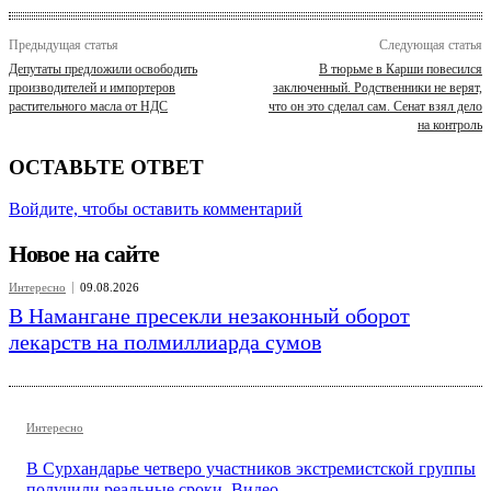
Предыдущая статья
Следующая статья
Депутаты предложили освободить
В тюрьме в Карши повесился
производителей и импортеров
заключенный. Родственники не верят,
растительного масла от НДС
что он это сделал сам. Сенат взял дело
на контроль
ОСТАВЬТЕ ОТВЕТ
Войдите, чтобы оставить комментарий
Новое на сайте
Интересно
09.08.2026
В Намангане пресекли незаконный оборот
лекарств на полмиллиарда сумов
Интересно
В Сурхандарье четверо участников экстремистской группы
получили реальные сроки. Видео