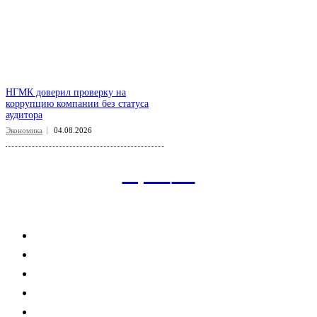
НГМК доверил проверку на
коррупцию компании без статуса
аудитора
Экономика
04.08.2026
aspect
.uz
Рубрикатор сайта
Главная
Политика
Экономика
Общество
Спорт