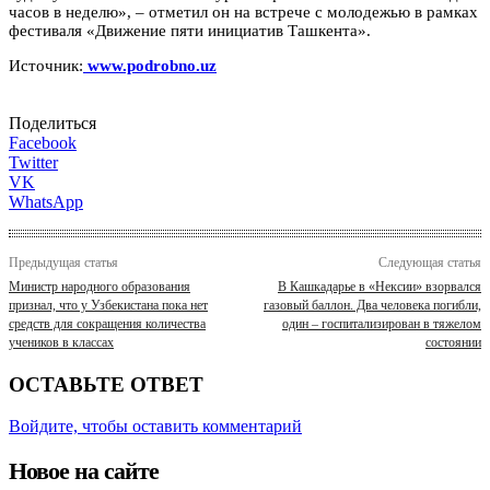
часов в неделю», – отметил он на встрече с молодежью в рамках
фестиваля «Движение пяти инициатив Ташкента».
Источник:
www.podrobno.uz
Поделиться
Facebook
Twitter
VK
WhatsApp
Предыдущая статья
Следующая статья
Министр народного образования
В Кашкадарье в «Нексии» взорвался
признал, что у Узбекистана пока нет
газовый баллон. Два человека погибли,
средств для сокращения количества
один – госпитализирован в тяжелом
учеников в классах
состоянии
ОСТАВЬТЕ ОТВЕТ
Войдите, чтобы оставить комментарий
Новое на сайте